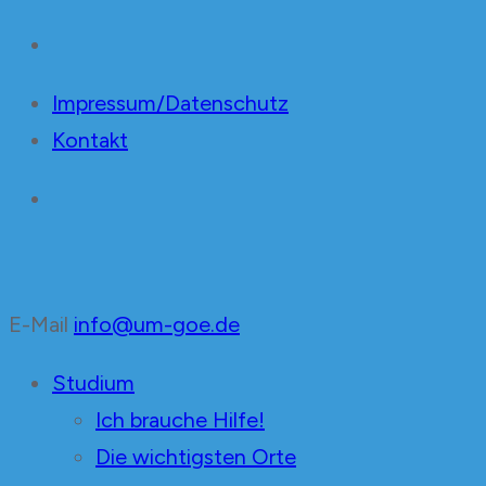
Impressum/Datenschutz
Kontakt
E-Mail
info@um-goe.de
Unabhängige Mediziner
in der Fachschaft Medizin Göttingen
Studium
Ich brauche Hilfe!
Die wichtigsten Orte