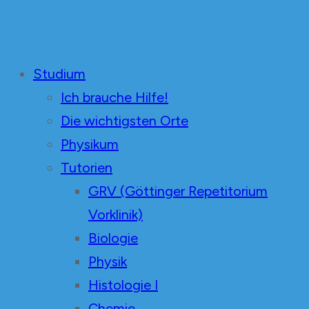
Unabhängige Mediziner
in der Fachschaft Medizin Göttingen
Studium
Ich brauche Hilfe!
Die wichtigsten Orte
Physikum
Tutorien
GRV (Göttinger Repetitorium
Vorklinik)
Biologie
Physik
Histologie I
Chemie