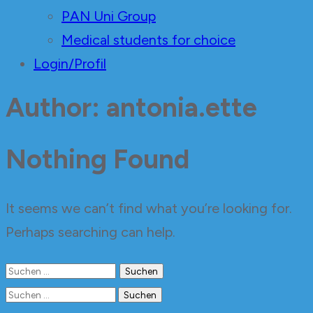
PAN Uni Group
Medical students for choice
Login/Profil
Author:
antonia.ette
Nothing Found
It seems we can’t find what you’re looking for.
Perhaps searching can help.
Suchen
nach:
Suchen