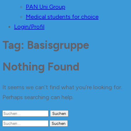
PAN Uni Group
Medical students for choice
Login/Profil
Tag: Basisgruppe
Nothing Found
It seems we can’t find what you’re looking for.
Perhaps searching can help.
Suchen
nach:
Suchen