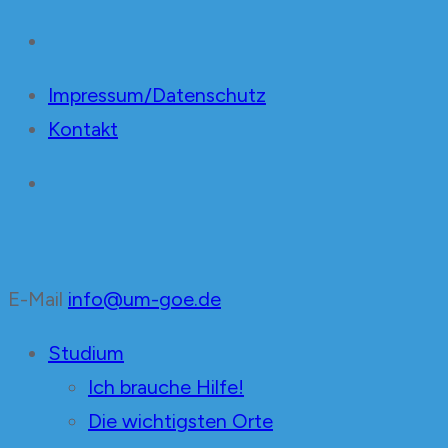
Impressum/Datenschutz
Kontakt
E-Mail
info@um-goe.de
Unabhängige Mediziner
in der Fachschaft Medizin Göttingen
Studium
Ich brauche Hilfe!
Die wichtigsten Orte