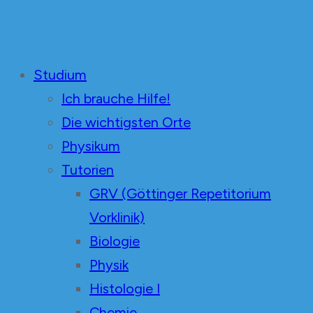
Unabhängige Mediziner
in der Fachschaft Medizin Göttingen
Studium
Ich brauche Hilfe!
Die wichtigsten Orte
Physikum
Tutorien
GRV (Göttinger Repetitorium
Vorklinik)
Biologie
Physik
Histologie I
Chemie