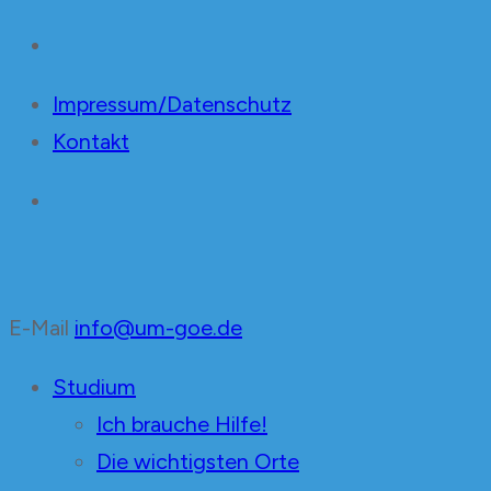
Impressum/Datenschutz
Kontakt
E-Mail
info@um-goe.de
Unabhängige Mediziner
in der Fachschaft Medizin Göttingen
Studium
Ich brauche Hilfe!
Die wichtigsten Orte