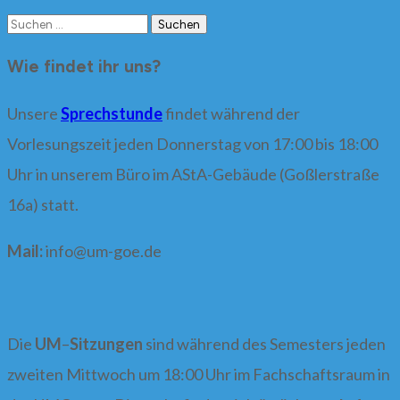
Suchen
nach:
Wie findet ihr uns?
Unsere
Sprechstunde
findet während der
Vorlesungszeit jeden Donnerstag von 17:00 bis 18:00
Uhr in unserem Büro im AStA-Gebäude (Goßlerstraße
16a) statt.
Mail:
info@
um-goe.de
Die
UM
–
Sitzungen
sind während des Semesters jeden
zweiten Mittwoch um 18:00 Uhr im Fachschaftsraum in