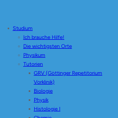
Unabhängige Mediziner
in der Fachschaft Medizin Göttingen
Studium
Ich brauche Hilfe!
Die wichtigsten Orte
Physikum
Tutorien
GRV (Göttinger Repetitorium
Vorklinik)
Biologie
Physik
Histologie I
Chemie