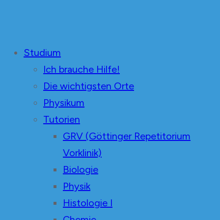
Unabhängige Mediziner
in der Fachschaft Medizin Göttingen
Studium
Ich brauche Hilfe!
Die wichtigsten Orte
Physikum
Tutorien
GRV (Göttinger Repetitorium
Vorklinik)
Biologie
Physik
Histologie I
Chemie