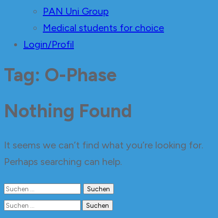
PAN Uni Group
Medical students for choice
Login/Profil
Tag: O-Phase
Nothing Found
It seems we can’t find what you’re looking for.
Perhaps searching can help.
Suchen
nach:
Suchen